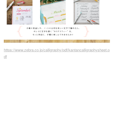
https://www.zebra.co.jp/calligraphy/pdf/kantancalligraphysheet.p
df