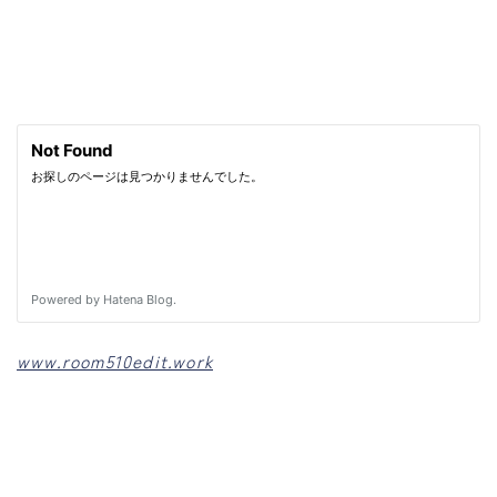
www.room510edit.work