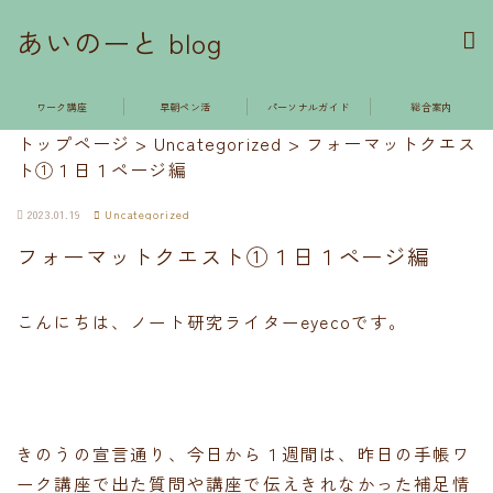
あいのーと blog
ワーク講座
早朝ペン活
パーソナルガイド
総合案内
トップページ
>
Uncategorized
>
フォーマットクエス
ト①１日１ページ編
2023.01.19
Uncategorized
フォーマットクエスト①１日１ページ編
こんにちは、ノート研究ライターeyecoです。
きのうの宣言通り、今日から１週間は、昨日の手帳ワ
ーク講座で出た質問や講座で伝えきれなかった補足情