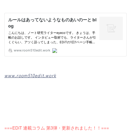
www.room510edit.work
===EDiT 連載コラム 第3弾・更新されました！！===