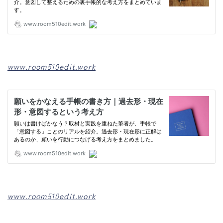
www.room510edit.work
www.room510edit.work