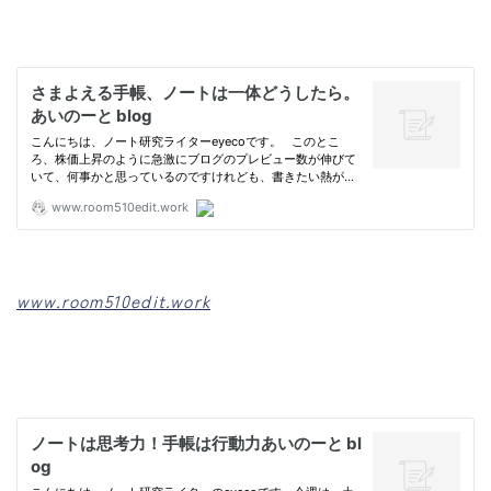
www.room510edit.work