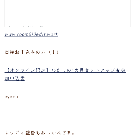
www.room510edit.work
直接お申込みの方（↓）
【オンライン限定】わたしの1カ月セットアップ★参
加申込書
eyeco
↓ウディ監督もおつかれさま。