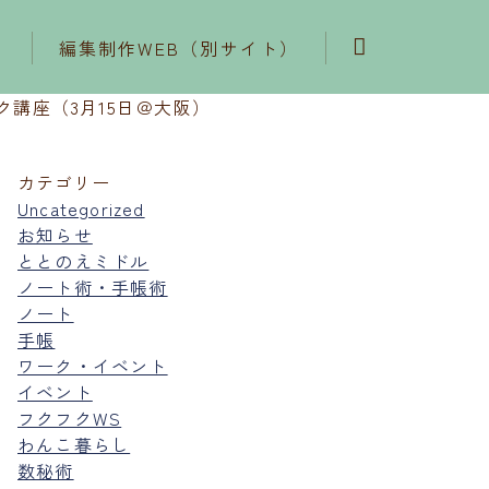
編集制作WEB（別サイト）
講座（3月15日＠大阪）
カテゴリー
Uncategorized
お知らせ
ととのえミドル
ノート術・手帳術
ノート
手帳
ワーク・イベント
イベント
フクフクWS
わんこ暮らし
数秘術