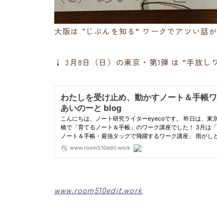
大阪は “じぶんを知る” ワークでアツい話
↓ 3月8日（日）の東京・第1弾 は ”手放
www.room510edit.work