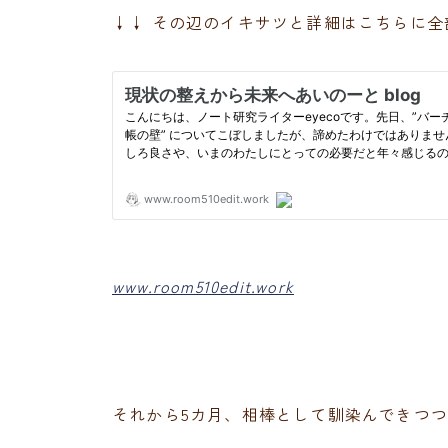
↓↓ その辺のイキサツと詳細はこちらに全
www.room510edit.work
それから5カ月、相棒として馴染んできつ