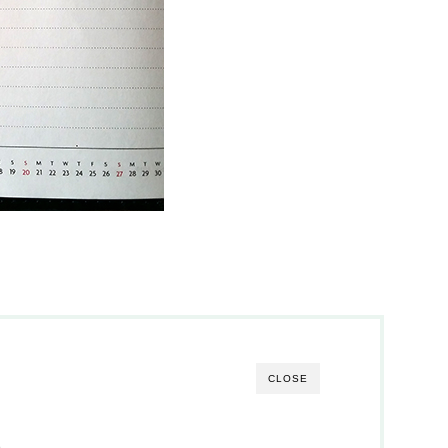
CLOSE
ト