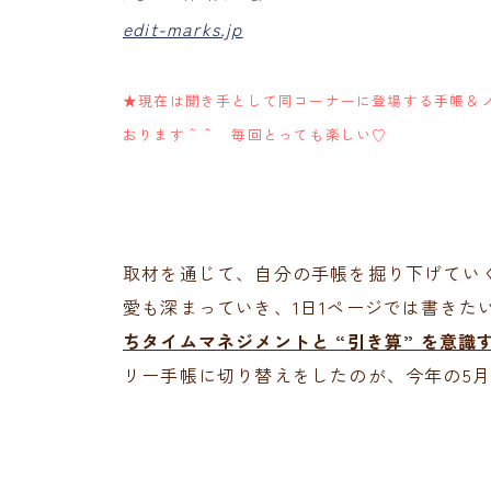
edit-marks.jp
★現在は聞き手として同コーナーに登場する手帳＆
おります＾＾ 毎回とっても楽しい♡
取材を通じて、自分の手帳を掘り下げていく
愛も深まっていき、1日1ページでは書きた
ちタイムマネジメントと “引き算” を意識
リー手帳に切り替えをしたのが、今年の5