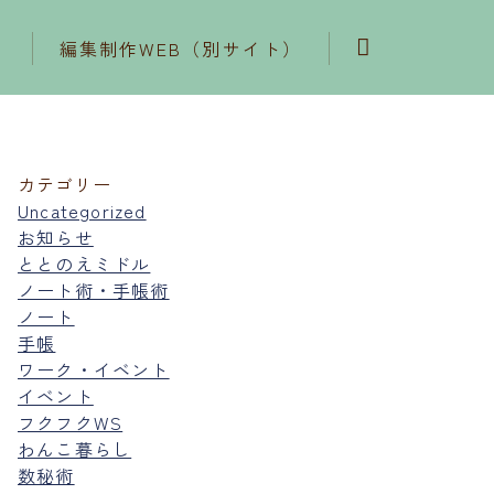
編集制作WEB（別サイト）
カテゴリー
Uncategorized
お知らせ
ととのえミドル
ノート術・手帳術
ノート
手帳
ワーク・イベント
イベント
フクフクWS
わんこ暮らし
数秘術