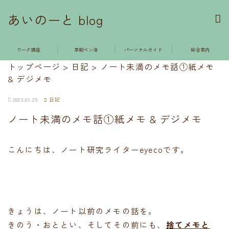
あいのーと blog
ワーク講座
早朝ペン活
パーソナルガイド
総合案内
トップページ
>
日記
>
ノート未満のメモ話①紙メモ
& デジメモ
2023.01.25
日記
ノート未満のメモ話①紙メモ & デジメモ
こんにちは、ノート研究ライターeyecoです。
きょうは、ノート以前のメモの話を。
きのう・おととい、そしてその前にも、
捨てメモと