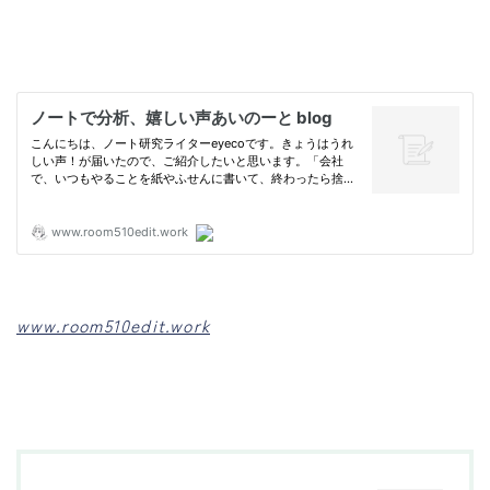
www.room510edit.work