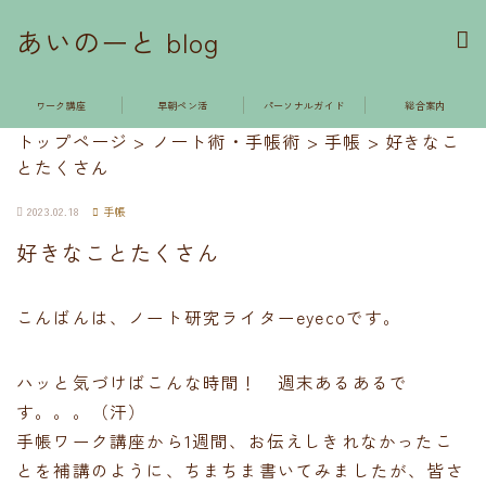
あいのーと blog
ワーク講座
早朝ペン活
パーソナルガイド
総合案内
トップページ
>
ノート術・手帳術
>
手帳
>
好きなこ
とたくさん
2023.02.18
手帳
好きなことたくさん
こんばんは、ノート研究ライターeyecoです。
ハッと気づけばこんな時間！ 週末あるあるで
す。。。（汗）
手帳ワーク講座から1週間、お伝えしきれなかったこ
とを補講のように、ちまちま書いてみましたが、皆さ