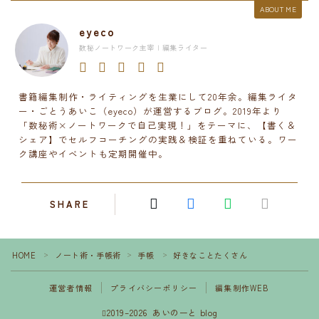
ABOUT ME
eyeco
数秘ノートワーク主宰 | 編集ライター
書籍編集制作・ライティングを生業にして20年余。編集ライタ
ー・ごとうあいこ（eyeco）が運営するブログ。2019年より
「数秘術×ノートワークで自己実現！」をテーマに、【書く＆
シェア】でセルフコーチングの実践＆検証を重ねている。ワー
ク講座やイベントも定期開催中。
SHARE
HOME
ノート術・手帳術
手帳
好きなことたくさん
＞
＞
＞
運営者情報
プライバシーポリシー
編集制作WEB
2019–2026 あいのーと blog