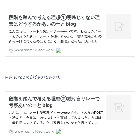
www.room510edit.work