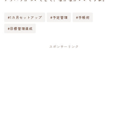
#1カ月セットアップ
#予定管理
#手帳術
#目標管理達成
スポンサーリンク