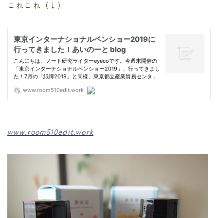
これこれ（↓）
www.room510edit.work