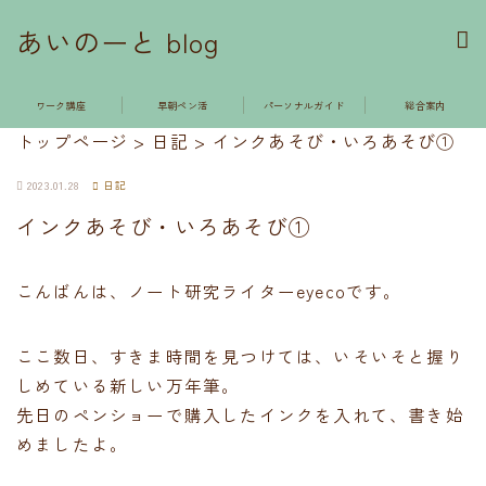
あいのーと blog
ワーク講座
早朝ペン活
パーソナルガイド
総合案内
トップページ
>
日記
>
インクあそび・いろあそび①
2023.01.28
日記
インクあそび・いろあそび①
こんばんは、ノート研究ライターeyecoです。
ここ数日、すきま時間を見つけては、いそいそと握り
しめている新しい万年筆。
先日のペンショーで購入したインクを入れて、書き始
めましたよ。