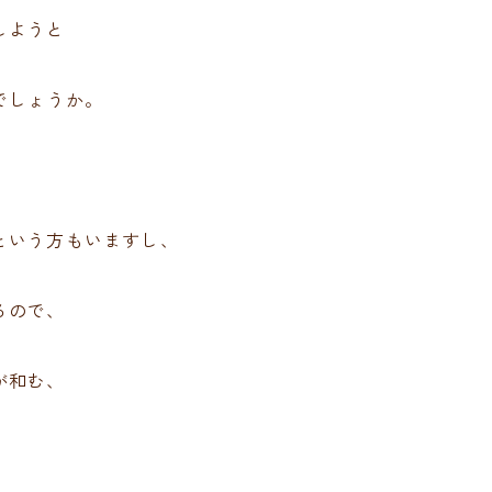
しようと
でしょうか。
という方もいますし、
るので、
が和む、