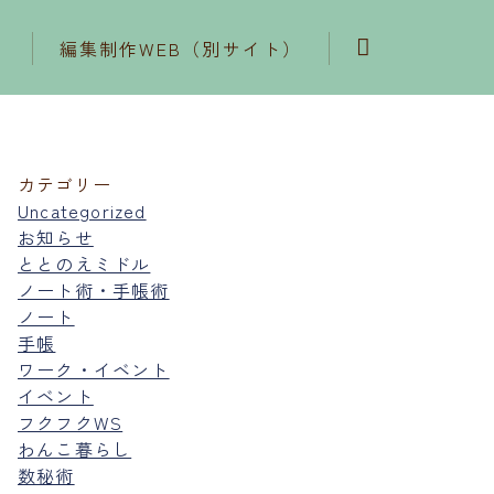
編集制作WEB（別サイト）
カテゴリー
Uncategorized
お知らせ
ととのえミドル
ノート術・手帳術
ノート
手帳
ワーク・イベント
イベント
フクフクWS
わんこ暮らし
数秘術