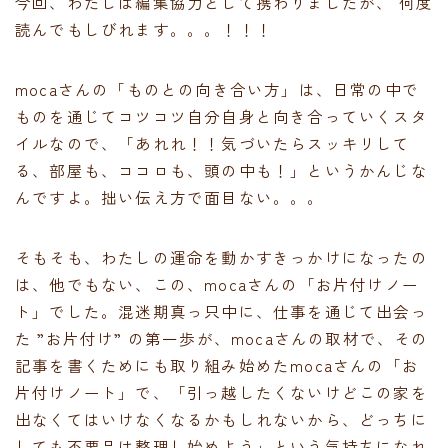
今回、わたしは編集協力として携わりましたが、 何度
読んでもしびれます。。。！！！
mocaさんの「ものとの向き合い方」は、日常の中で
ものを通じてコツコツ自分自身と向き合っていくスタ
イルなので、「あれれ！！気づいたらスッキリして
る、部屋も、ココロも、頭の中も！」というかんじな
んですよ。拙い伝え方で面目ない。。。
そもそも、わたしの運命を動かすきっかけになったの
は、他でもない、この、mocaさんの「お片付けノー
ト」でした。混迷期真っ只中に、仕事を通じて出会っ
た ”お片付け” の第一歩が、mocaさんの取材で、その
記事を書くためにも取り組み始めたmocaさんの「お
片付けノート」で、「引っ越したくないけどこの家を
出なくてはいけなくなるかもしれないから、どっちに
しても不要品は整理し始めよう」という気持ちになれ