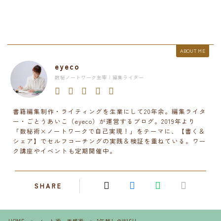
ABOUT ME
eyeco
数秘ノートワーク主宰 | 編集ライター
書籍編集制作・ライティングを生業にして20年余。編集ライタ
ー・ごとうあいこ（eyeco）が運営するブログ。2019年より
「数秘術×ノートワークで自己実現！」をテーマに、【書く＆
シェア】でセルフコーチングの実践＆検証を重ねている。ワー
ク講座やイベントも定期開催中。
SHARE
HOME
ノート術・手帳術
1年越しのWISH
＞
＞