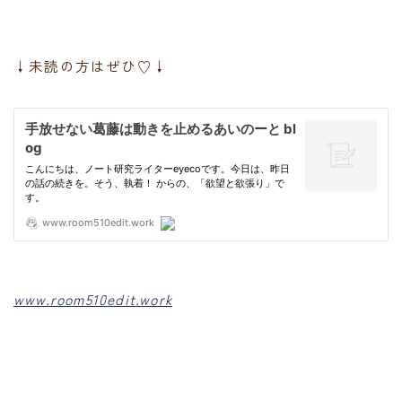
↓未読の方はぜひ♡↓
www.room510edit.work