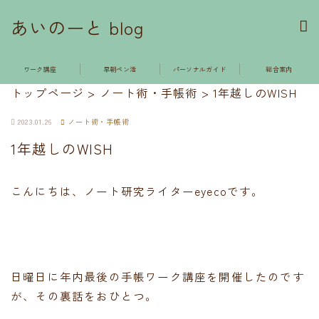
あいのーと blog
ワーク講座
早朝ペン活
パーソナルガイド
総合案内
トップページ
>
ノート術・手帳術
>
1年越しのWISH
2023.01.26
ノート術・手帳術
1年越しのWISH
こんにちは、ノート研究ライターeyecoです。
日曜日に年内最後の手帳ワーク講座を開催したのです
が、その裏話をおひとつ。