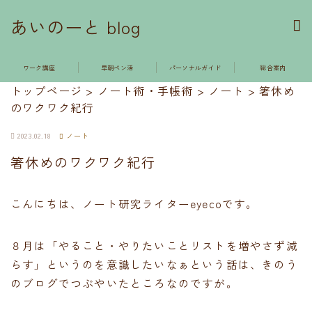
あいのーと blog
ワーク講座
早朝ペン活
パーソナルガイド
総合案内
トップページ
>
ノート術・手帳術
>
ノート
>
箸休め
のワクワク紀行
2023.02.18
ノート
箸休めのワクワク紀行
こんにちは、ノート研究ライターeyecoです。
８月は「やること・やりたいことリストを増やさず減
らす」というのを意識したいなぁという話は、きのう
のブログでつぶやいたところなのですが。