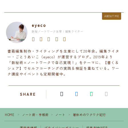
ABOUT ME
eyeco
数秘ノートワーク主宰 | 編集ライター
書籍編集制作・ライティングを生業にして20年余。編集ライタ
ー・ごとうあいこ（eyeco）が運営するブログ。2019年より
「数秘術×ノートワークで自己実現！」をテーマに、【書く＆
シェア】でセルフコーチングの実践＆検証を重ねている。ワー
ク講座やイベントも定期開催中。
SHARE
HOME
ノート術・手帳術
ノート
箸休めのワクワク紀行
＞
＞
＞
運営者情報
プライバシーポリシー
編集制作WEB