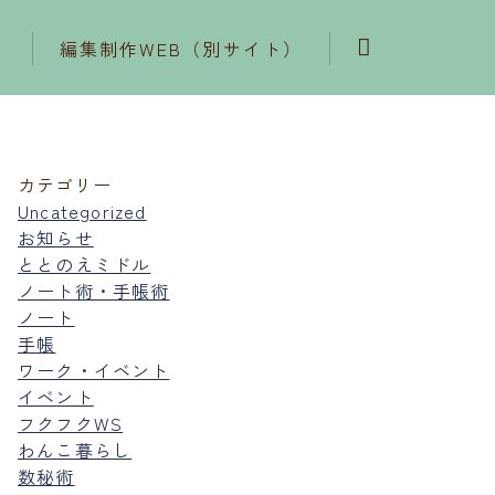
編集制作WEB（別サイト）
カテゴリー
Uncategorized
お知らせ
ととのえミドル
ノート術・手帳術
ノート
手帳
ワーク・イベント
イベント
フクフクWS
わんこ暮らし
数秘術