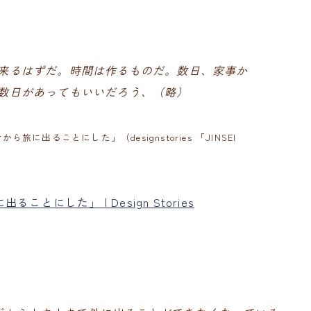
来るはずだ。時間は作るものだ。数日、家事か
数日があってもいいだろう、（略）
に出ることにした」（designstories 「JINSEI
にした」 | Design Stories