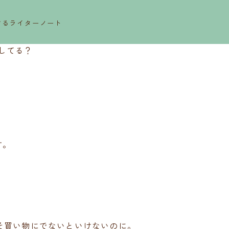
するライターノート
してる？
す。
そ買い物にでないといけないのに。