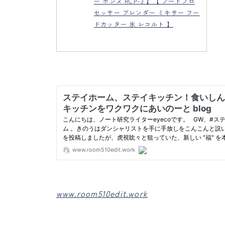
ー ボンヌ RCP-3 】【 フードプロ
セッサー ブレンダー ミキサー フー
ドカッター 氷 レコルト 】
www.room510edit.work