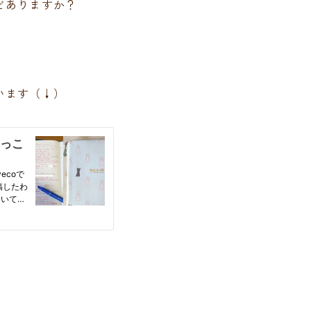
どありますか？
います（↓）