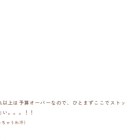
れ以上は予算オーバーなので、ひとまずここでストッ
たい。。。！！
っちゃうわ汗）