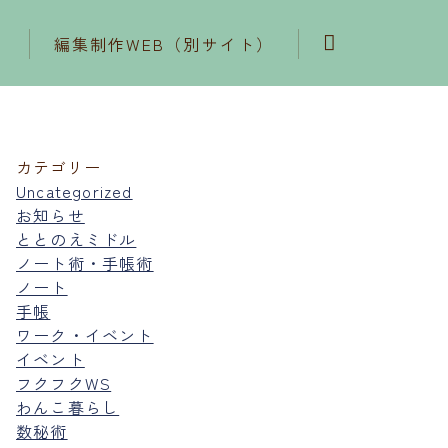
編集制作WEB（別サイト）
カテゴリー
Uncategorized
お知らせ
ととのえミドル
ノート術・手帳術
ノート
手帳
ワーク・イベント
イベント
フクフクWS
わんこ暮らし
数秘術