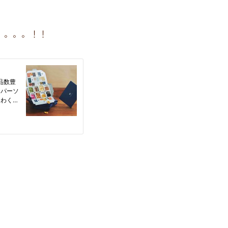
。。。。！！