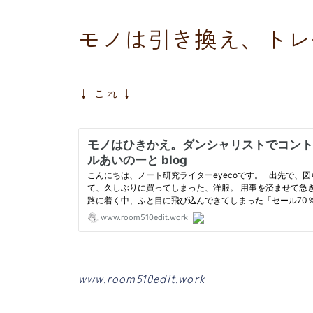
モノは引き換え、トレ
↓ これ ↓
www.room510edit.work