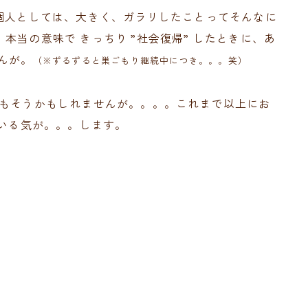
個人としては、大きく、ガラリしたことってそんなに
本当の意味で きっちり ”社会復帰” したときに、あ
んが。
（※ずるずると巣ごもり継続中につき。。。笑）
んもそうかもしれませんが。。。。これまで以上にお
ている気が。。。します。