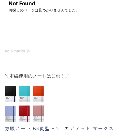
edit-marks.jp
＼
本編使用のノートはこれ！
／
方眼ノート B6変型 EDiT エディット マークス