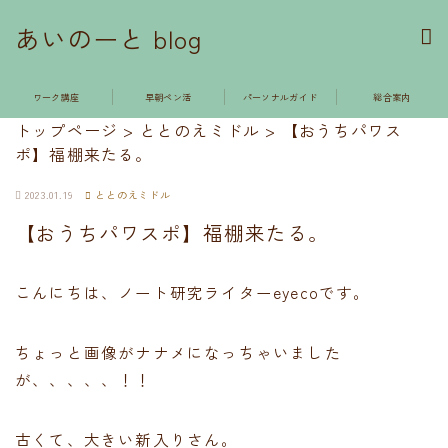
あいのーと blog
ワーク講座
早朝ペン活
パーソナルガイド
総合案内
トップページ
>
ととのえミドル
>
【おうちパワス
ポ】福棚来たる。
2023.01.19
ととのえミドル
【おうちパワスポ】福棚来たる。
こんにちは、ノート研究ライターeyecoです。
ちょっと画像がナナメになっちゃいました
が、、、、、！！
古くて、大きい新入りさん。