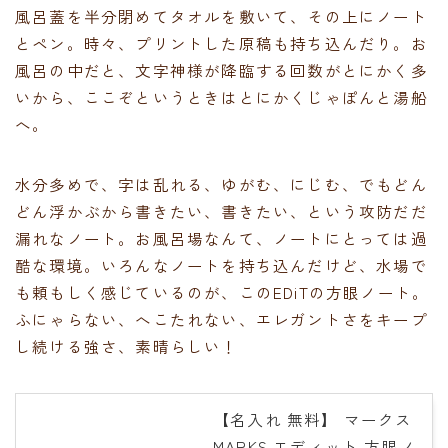
風呂蓋を半分閉めてタオルを敷いて、その上にノート
とペン。時々、プリントした原稿も持ち込んだり。お
風呂の中だと、文字神様が降臨する回数がとにかく多
いから、ここぞというときはとにかくじゃぽんと湯船
へ。
水分多めで、字は乱れる、ゆがむ、にじむ、でもどん
どん浮かぶから書きたい、書きたい、という攻防だだ
漏れなノート。お風呂場なんて、ノートにとっては過
酷な環境。いろんなノートを持ち込んだけど、水場で
も頼もしく感じているのが、このEDiTの方眼ノート。
ふにゃらない、へこたれない、エレガントさをキープ
し続ける強さ、素晴らしい！
【名入れ 無料】 マークス
MARKS エディット 方眼ノ