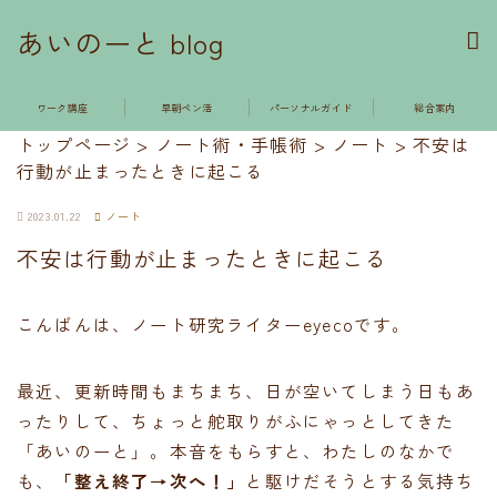
あいのーと blog
ワーク講座
早朝ペン活
パーソナルガイド
総合案内
トップページ
>
ノート術・手帳術
>
ノート
>
不安は
行動が止まったときに起こる
2023.01.22
ノート
不安は行動が止まったときに起こる
こんばんは、ノート研究ライターeyecoです。
最近、更新時間もまちまち、日が空いてしまう日もあ
ったりして、ちょっと舵取りがふにゃっとしてきた
「あいのーと」。本音をもらすと、わたしのなかで
も、
「整え終了→次へ！」
と駆けだそうとする気持ち