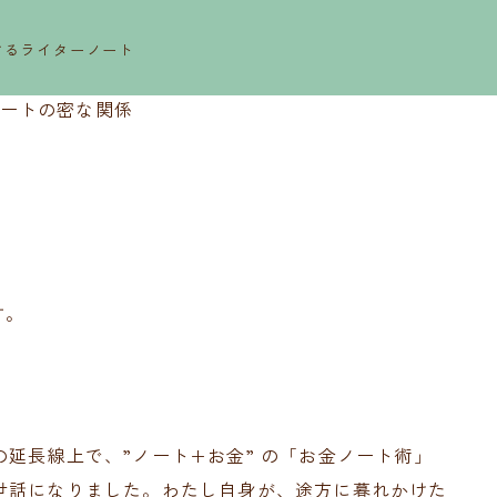
するライターノート
ートの密な関係
す。
延長線上で、”ノート+お金” の「お金ノート術」
世話になりました。わたし自身が、途方に暮れかけた