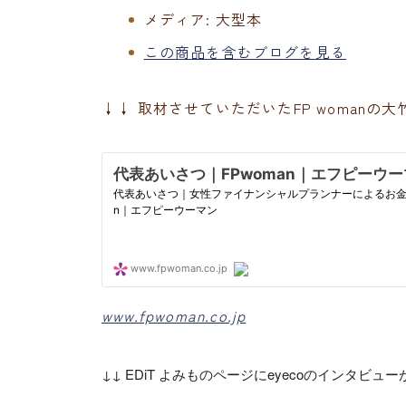
メディア:
大型本
この商品を含むブログを見る
↓↓ 取材させていただいたFP womanの
www.fpwoman.co.jp
↓↓ EDiT よみものページにeyecoのインタビュ