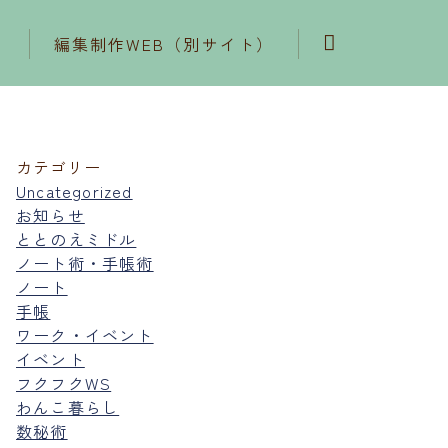
編集制作WEB（別サイト）
カテゴリー
Uncategorized
お知らせ
ととのえミドル
ノート術・手帳術
ノート
手帳
ワーク・イベント
イベント
フクフクWS
わんこ暮らし
数秘術