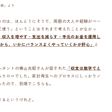
蓄術」より
うのは、ほんとうにそうで、周囲の大人や経験がベー
て使う」ということはそれまで考えたことがなかっ
、収入を増やす・支出を減らす・手元のお金を運用し
いから、いかにバランスよくやっていくかが肝心」
と
ルタントの横山光昭さんが話された
「収支は数字でと
らウロコでした。家計再生へのプロセスにしっかりノ
ったので、別項でこちらも。
まるというけれど。