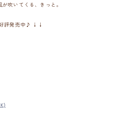
風が吹いてくる、きっと。
好評発売中♪ ↓↓
K)