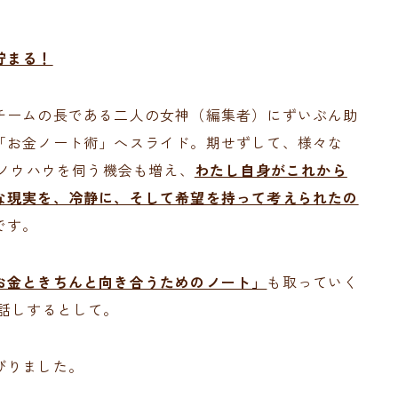
貯まる！
チームの長である二人の女神（編集者）にずいぶん助
「お金ノート術」へスライド。期せずして、様々な
、ノウハウを伺う機会も増え、
わたし自身がこれから
な現実を、冷静に、そして希望を持って考えられたの
です。
お金ときちんと向き合うためのノート」
も取っていく
話しするとして。
びりました。