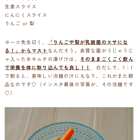
生姜スライス
にんにくスライス
りんご or 梨
ヨーコ先生曰く、
「りんごや梨が乳酸菌のエサにな
る！」からマスト
なんだそう。良質な菌がうじゃうじ
ゃ入った水キムチの漬け汁は、
そのままごくごく飲ん
で栄養を体に取り込んでも良し！！
白だしで、1：1
で割ると、美味しい冷麺の汁にもなり、これがまた絶
品なのです♡（インスタ最後の写真が、その冷麺です
♡）