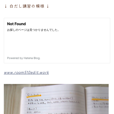
↓ 白だし講習の模様 ↓
www.room510edit.work