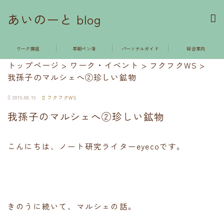
あいのーと blog
ワーク講座
早朝ペン活
パーソナルガイド
総合案内
トップページ
>
ワーク・イベント
>
フクフクWS
>
我孫子のマルシェへ②珍しい鉱物
2019.08.19
フクフクWS
我孫子のマルシェへ②珍しい鉱物
こんにちは、ノート研究ライターeyecoです。
きのうに続いて、マルシェの話。