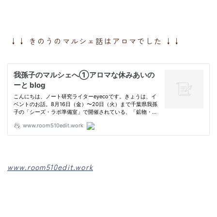
↓↓ きのうのマルシェ話はアロマでした ↓↓
www.room510edit.work