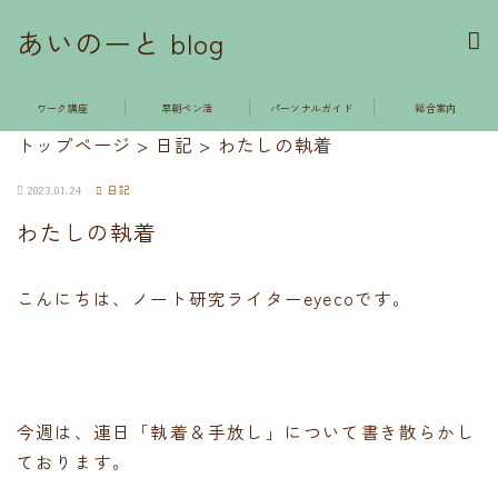
あいのーと blog
ワーク講座
早朝ペン活
パーソナルガイド
総合案内
トップページ
>
日記
>
わたしの執着
2023.01.24
日記
わたしの執着
こんにちは、ノート研究ライターeyecoです。
今週は、連日「執着＆手放し」について書き散らかし
ております。