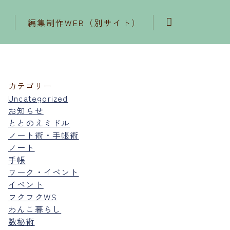
編集制作WEB（別サイト）
カテゴリー
Uncategorized
お知らせ
ととのえミドル
ノート術・手帳術
ノート
手帳
ワーク・イベント
イベント
フクフクWS
わんこ暮らし
数秘術