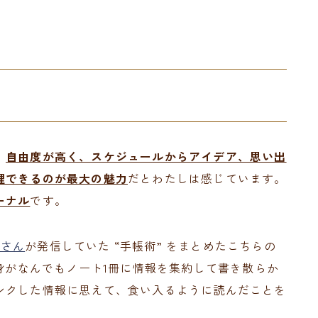
。
自由度が高く、スケジュールからアイデア、思い出
理できるのが最大の魅力
だとわたしは感じています。
ーナル
です。
ieさん
が発信していた “手帳術” をまとめたこちらの
自身がなんでもノート1冊に情報を集約して書き散らか
ンクした情報に思えて、食い入るように読んだことを