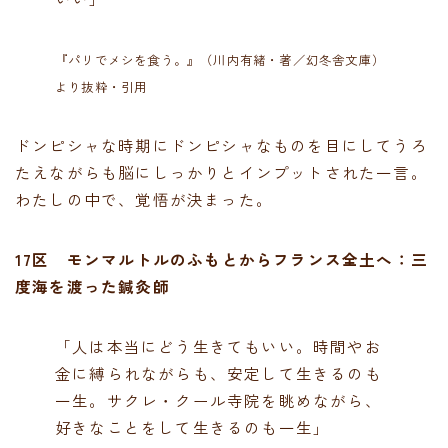
『パリでメシを食う。』（川内有緒・著／幻冬舎文庫）
より抜粋・引用
ドンピシャな時期にドンピシャなものを目にしてうろ
たえながらも脳にしっかりとインプットされた一言。
わたしの中で、覚悟が決まった。
17区 モンマルトルのふもとからフランス全土へ：三
度海を渡った鍼灸師
「人は本当にどう生きてもいい。時間やお
金に縛られながらも、安定して生きるのも
一生。サクレ・クール寺院を眺めながら、
好きなことをして生きるのも一生」