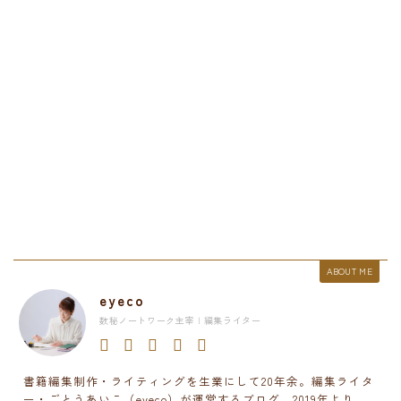
ABOUT ME
eyeco
数秘ノートワーク主宰 | 編集ライター
書籍編集制作・ライティングを生業にして20年余。編集ライタ
ー・ごとうあいこ（eyeco）が運営するブログ。2019年より