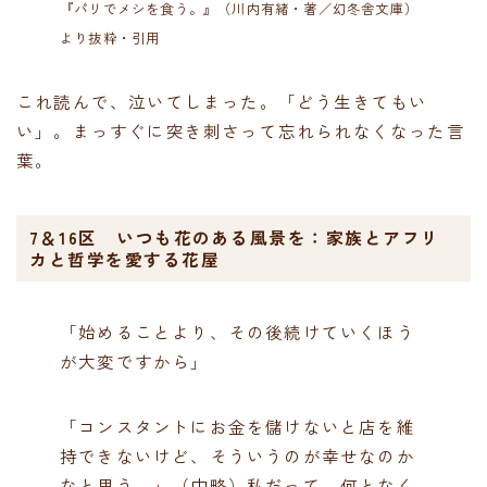
『パリでメシを食う。』（川内有緒・著／幻冬舎文庫）
より抜粋・引用
これ読んで、泣いてしまった。「どう生きてもい
い」。まっすぐに突き刺さって忘れられなくなった言
葉。
7＆16区 いつも花のある風景を：家族とアフリ
カと哲学を愛する花屋
「始めることより、その後続けていくほう
が大変ですから」
「コンスタントにお金を儲けないと店を維
持できないけど、そういうのが幸せなのか
なと思う。」（中略）私だって、何となく