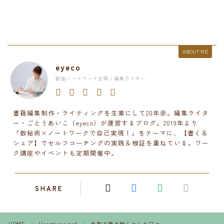
ABOUT ME
eyeco
数秘ノートワーク主宰 | 編集ライター
書籍編集制作・ライティングを生業にして20年余。編集ライタ
ー・ごとうあいこ（eyeco）が運営するブログ。2019年より
「数秘術×ノートワークで自己実現！」をテーマに、【書く＆
シェア】でセルフコーチングの実践＆検証を重ねている。ワー
ク講座やイベントも定期開催中。
SHARE
HOME
Uncategorized
先取り書き散らかしな日々
＞
＞