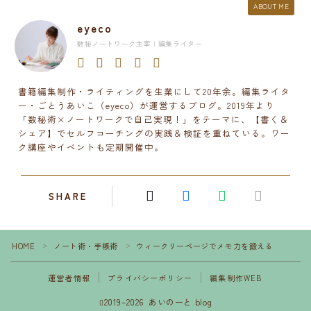
ABOUT ME
eyeco
数秘ノートワーク主宰 | 編集ライター
書籍編集制作・ライティングを生業にして20年余。編集ライタ
ー・ごとうあいこ（eyeco）が運営するブログ。2019年より
「数秘術×ノートワークで自己実現！」をテーマに、【書く＆
シェア】でセルフコーチングの実践＆検証を重ねている。ワー
ク講座やイベントも定期開催中。
SHARE
HOME
ノート術・手帳術
ウィークリーページでメモ力を鍛える
＞
＞
運営者情報
プライバシーポリシー
編集制作WEB
2019–2026 あいのーと blog