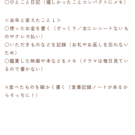
○ひとこと日記（嬉しかったことコンパクトにメモ）
＜去年と変えたこと↓＞
○使ったお金を書く（ざっくり／主にレシートないも
のやクレカ払い）
○いただきものなどを記録（お礼やお返しを忘れない
ため）
○鑑賞した映画や本などをメモ（ドラマは毎日見てい
るので書かない）
×食べたものを細かく書く（食事記録ノートがあるか
らそっちに！）