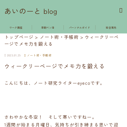
あいのーと blog
ワーク講座
早朝ペン活
パーソナルガイド
総合案内
トップページ
>
ノート術・手帳術
>
ウィークリーペ
ージでメモ力を鍛える
2023.01.29
ノート術・手帳術
ウィークリーページでメモ力を鍛える
こんにちは、ノート研究ライターeyecoです。
さわやかな冬空！ そして寒いですねー。
1週間が始まる月曜日、気持ちが引き締まる思いで迎