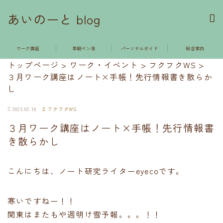
あいのーと blog
ワーク講座
早朝ペン活
パーソナルガイド
総合案内
トップページ
>
ワーク・イベント
>
フクフクWS
>
３月ワーク講座はノート×手帳！先行情報書き散らか
し
2023.02.18
フクフクWS
３月ワーク講座はノート×手帳！先行情報書
き散らかし
こんにちは、ノート研究ライターeyecoです。
寒いですねー！！
関東はまたもや週明け雪予報。。。！！