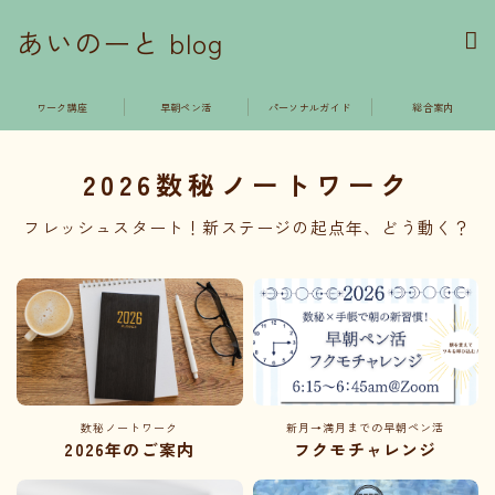
あいのーと blog
ワーク講座
早朝ペン活
パーソナルガイド
総合案内
2026数秘ノートワーク
フレッシュスタート！新ステージの起点年、どう動く？
数秘ノートワーク
新月→満月までの早朝ペン活
2026年のご案内
フクモチャレンジ