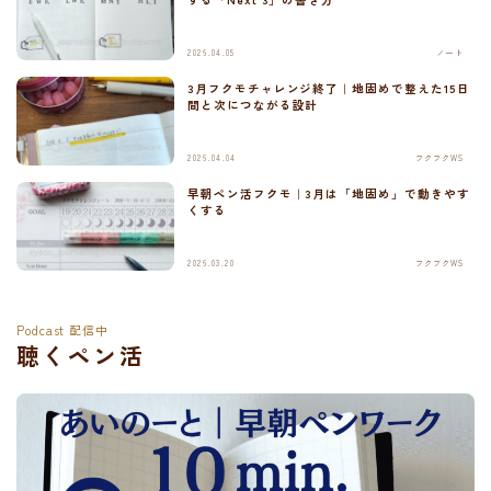
2026.04.05
ノート
3月フクモチャレンジ終了｜地固めで整えた15日
間と次につながる設計
2026.04.04
フクフクWS
早朝ペン活フクモ｜3月は「地固め」で動きやす
くする
2026.03.20
フクフクWS
Podcast 配信中
聴くペン活