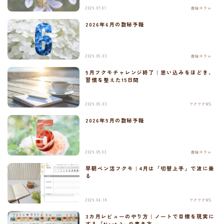
2026.07.01
数秘コラム
2026年6月の数秘予報
2026.06.03
数秘コラム
5月フクモチャレンジ終了｜思い込みをほどき、
習慣を整えた15日間
2026.06.03
フクフクWS
2026年5月の数秘予報
2026.05.03
数秘コラム
早朝ペン活フクモ｜4月は「切替上手」で波に乗
る
2026.04.18
フクフクWS
3カ月レビューのやり方｜ノートで目標を現実に
する「Next 3」の書き方